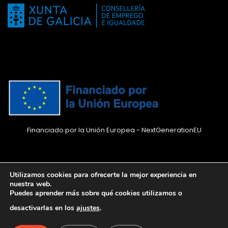
Financiado por la Unión Europea - NextGenerationEU
Utilizamos cookies para ofrecerte la mejor experiencia en
nuestra web.
Puedes aprender más sobre qué cookies utilizamos o
Todos los derechos reservados -
desactivarlas en los
ajustes
.
www.emprendecontuweb.com -
Jorge Bravo, Diseño y