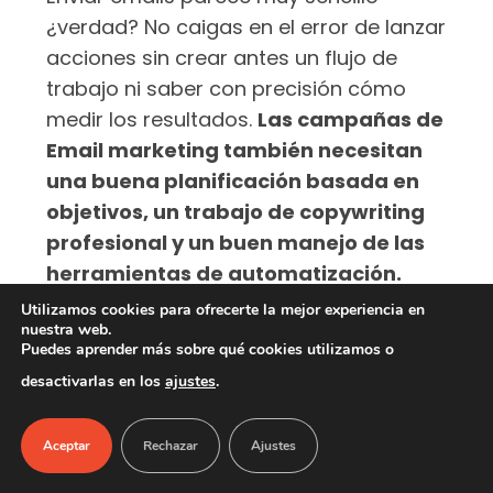
¿verdad? No caigas en el error de lanzar
acciones sin crear antes un flujo de
trabajo ni saber con precisión cómo
medir los resultados.
Las campañas de
Email marketing también necesitan
una buena planificación basada en
objetivos, un trabajo de copywriting
profesional y un buen manejo de las
herramientas de automatización.
Utilizamos cookies para ofrecerte la mejor experiencia en
Cada cierto tiempo tendremos que
nuestra web.
Puedes aprender más sobre qué cookies utilizamos o
monitorear también los resultados de
desactivarlas en los
ajustes
.
nuestras campañas y segmentar la lista
de suscriptores para diferenciar los
Aceptar
Rechazar
Ajustes
leads cualificados (aquellos que
pueden convertirse en nuestros