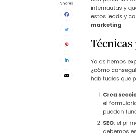
Shares
internautas y q
estos leads y co
marketing
.
Técnicas 
Ya os hemos exp
¿cómo conseguirl
habituales que 
Crea seccio
el formulari
puedan fun
SEO
: el pri
debemos est