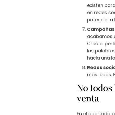
existen par
en redes so
potencial a 
Campañas P
acabamos de
Crea el perf
las palabras
hacia una l
Redes soci
más leads. E
No todos 
venta
En el apartado 