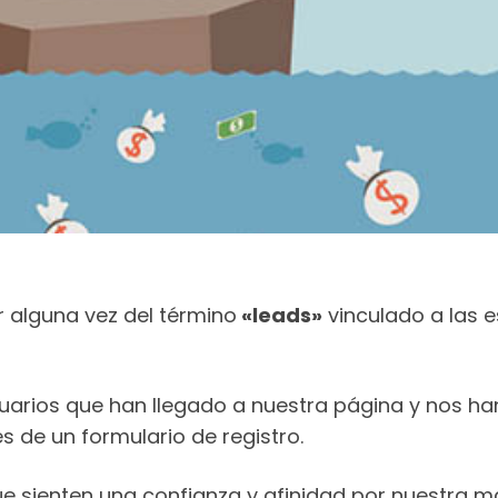
 alguna vez del término
«leads»
vinculado a las e
uarios que han llegado a nuestra página y nos han
s de un formulario de registro.
e sienten una confianza y afinidad por nuestra m