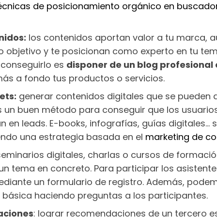
écnicas de posicionamiento orgánico en buscador
nidos:
los contenidos aportan valor a tu marca, a
co objetivo y te posicionan como experto en tu te
 conseguirlo es
disponer de un blog profesiona
ás a fondo tus productos o servicios.
ets:
generar contenidos digitales que se pueden 
s un buen método para conseguir que los usuarios
n en leads. E-books, infografías, guías digitales
endo una estrategia basada en el
marketing de co
 seminarios digitales, charlas o cursos de formac
un tema en concreto. Para participar los asistent
diante un formulario de registro. Además, pode
 básica haciendo preguntas a los participantes.
ciones
: lograr recomendaciones de un tercero e