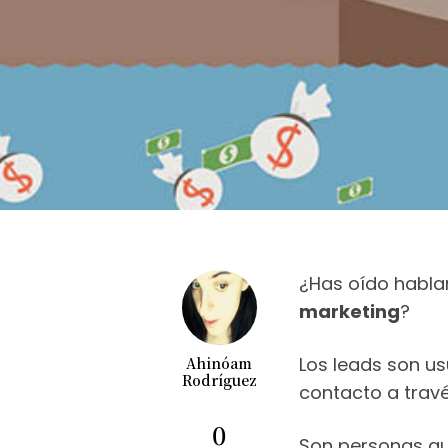
¿Has oído hablar
marketing
?
Los leads son us
Ahinóam
Rodríguez
contacto a travé
0
Son personas qu