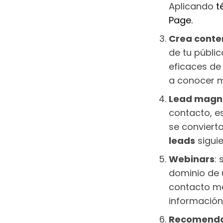
Aplicando
t
Page.
Crea conte
de tu públi
eficaces de
a conocer m
Lead magn
contacto, e
se convierta
leads
sigui
Webinars
:
dominio de 
contacto me
información
Recomenda